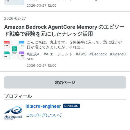
2026-03-27 12:00
2026
-
02
-
27
Amazon Bedrock AgentCore Memory のエピソー
ド戦略で経験を元にしたナレッジ活用
こんにちは、丸山です。 2月後半に入って、急に暖かい
日が増えてきましたが、それに…
#
生成AI
#
AIエージェント
#
AWS
#
Bedrock
#
AgentC
ore
2026-02-27 12:00
次のページ
プロフィール
はてな
id:acro-engineer
ブログ
このブログについて
for
DevBlo
g