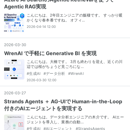
Agentic RAG実現
こんにちは、2年目エンジニアの飯棲です。 すっかり暖
かくなり春本番ですね。 オフィ…
2026-04-14 12:00
2026
-
03
-
30
WrenAI で手軽に Generative BI を実現
こんにちは。大橋です。 3月も終わりを迎え、近くの川
辺では桜がちょうど見ごろにな…
#
生成AI
#
データ分析
#
WrenAI
2026-03-30 12:00
2026
-
03
-
27
Strands Agents ＋ AG-UIで Human-in-the-Loop
付きのAIエージェントを実現する
こんにちは。データ分析エンジニアの木介です。 AIエー
ジェントを導入し、業務の自動…
#
生成AI
#
AIエージェント
#
StrandsAgents