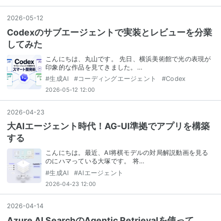
2026
-
05
-
12
Codexのサブエージェントで実装とレビューを分業
してみた
こんにちは、丸山です。 先日、横浜美術館で光の表現が
印象的な作品を見てきました。…
#
生成AI
#
コーディングエージェント
#
Codex
2026-05-12 12:00
2026
-
04
-
23
大AIエージェント時代！AG-UI準拠でアプリを構築
する
こんにちは。最近、AI将棋モデルの対局解説動画を見る
のにハマっている大塚です。 将…
#
生成AI
#
AIエージェント
2026-04-23 12:00
2026
-
04
-
14
Azure AI SearchのAgentic Retrievalを使って